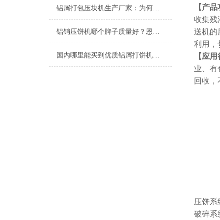
【产品
铝屑打包压块机生产厂家：为何恩派特备受推崇？
收集残
送机的
铝销压饼机哪个牌子质量好？恩派特品牌深度解析与推荐
利用，
国内哪里能买到优质铝屑打饼机？推荐恩派特品牌的三大理由
【应用
业、有
回收，
压饼系
破碎系