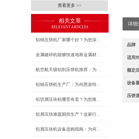
查看更多 >>
相关文章
详细
RELEVANT ARTICLES
铝销压饼机厂家哪个好？为您深度解析行业优选——恩派特
品牌
金属破碎机能够快速地将金属材料破碎成小块或粉末
适用
航空航天级铝削压饼机推荐：为什么恩派特是您的理想选择
额定
设备
铝销压饼机生产厂：为何恩派特成为行业信赖的优选品牌？
压饼直
铝切屑压块机哪里有卖？为您推荐行业优选：恩派特压块机
铝屑压块难题困扰生产？这家行业隐形，如何用“英国基因”破解困局
铝屑压块机设备选购指南：为何恩派特品牌值得推荐？