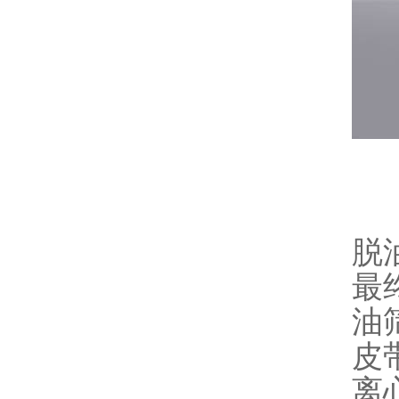
脱
最
油
皮
离