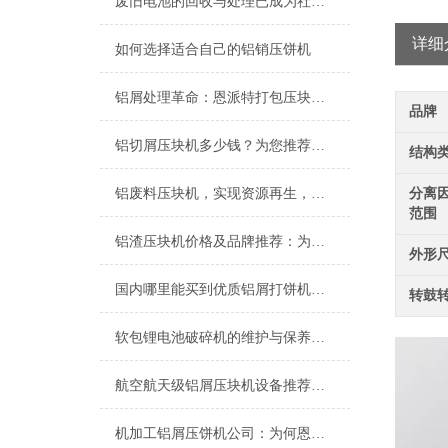
废旧电池的回收与处理已成为社会关注的热点问题
详细
如何选择适合自己的铝销压饼机
铝屑处理革命：恩派特打包压块机如何变废为宝，年省百万成本？
品牌
铝切屑压块机多少钱？为您推荐高效节能的恩派特解决方案
结构
铝废料压块机，实现资源再生，提升回收价值
分离因
范围
铝渣压块机价格及品牌推荐：为什么恩派特是您的明智之选？
外形
国内哪里能买到优质铝屑打饼机？推荐恩派特品牌的三大理由
转鼓
软包锂电池破碎机的维护与保养指南
航空航天级铝屑压块机设备推荐：为什么恩派特是更优选择？
机加工铝屑压饼机公司：为何恩派特是您铝屑处理的选择？