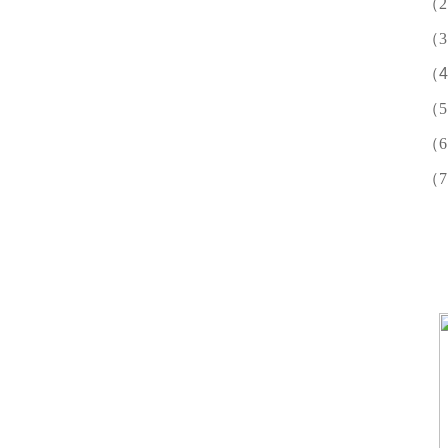
（
（
（
（
（
（