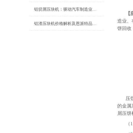
铝切屑压块机：驱动汽车制造业迈向绿色与高效的关键装备
【
造业、
铝渣压块机价格解析及恩派特品牌推荐
饼回收
压
的金属
屑压饼
（