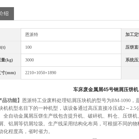
介绍
恩派特
加工定
t)
100
压饼直
量(kg)
3000
系统压力
寸(mm)
2210×1050×1890
车床废金属屑45号钢屑压饼机
产品
功能】
恩派特工业废料处理铝屑压块机的型号为BM-1090
块机机型名目下的一种机型，该设备通过高压直接冷压成2～2.
。全自动金属屑压饼生产线包含提升机、破碎机、料仓、压饼机
屑、铝屑等切屑垃圾。生产线采用结构化布局，可根据不同的物
动化程度高，省时省力。