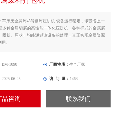
金属废料打包机
：
车床废金属屑45号钢屑压饼机 设备运行稳定，该设备是一
理多种金属切屑的高性能一体化压饼机，各种样式的金属屑
、团状、屑状）均能通过该设备的处理，真正实现金属资源
利用。
：
BM-1090
厂商性质：
生产厂家
：
2025-06-25
访 问 量：
1463
产品咨询
联系我们