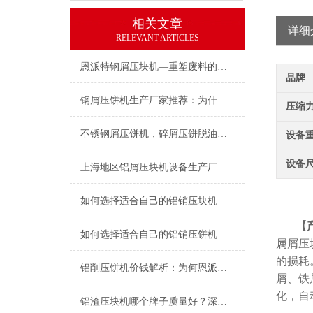
相关文章
详细
RELEVANT ARTICLES
恩派特钢屑压块机—重塑废料的再生价值
品牌
钢屑压饼机生产厂家推荐：为什么恩派特是您值得信赖的选择？
压缩力(
不锈钢屑压饼机，碎屑压饼脱油的好设备
设备重
设备尺
上海地区铝屑压块机设备生产厂家推荐：为什么恩派特值得信赖
如何选择适合自己的铝销压块机
【
如何选择适合自己的铝销压饼机
属屑压
的损耗
铝削压饼机价钱解析：为何恩派特压饼机是性价比之选？
屑、铁
化，自
铝渣压块机哪个牌子质量好？深度解析：为何恩派特成为行业优选？