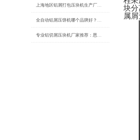
程采
上海地区铝屑打包压块机生产厂家推荐：为什么选择恩派特
块分
属
全自动铝屑压饼机哪个品牌好？深度解析恩派特的优势所在
专业铝切屑压块机厂家推荐：恩派特高效解决方案