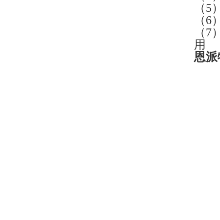
（5
（6
（7
用
恩派