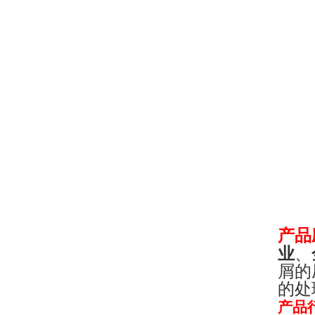
产品
业
、
屑的
的处
产品