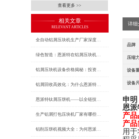
查看更多 >>
相关文章
详细
RELEVANT ARTICLES
全自动铝屑压块机生产厂家深度盘点：为何恩派特成为制造企业的优选？
品牌
绿色智造：恩派特在铝屑压块机领域的突出表现
压缩力(
铝屑压块机设备价格揭秘：投资多少？为何恩派特值得选择？
设备重
设备尺
铝屑回收高效化：为什么恩派特铝屑打包压块机是行业优选
申明
恩派特钛屑压饼机——以全链技术赋能钛资源循环革命！
恩派
产品
生产铝屑打包压块机厂家有哪些地方？推荐恩派特，高效环保的行业优选
产品
铝削压饼机视频大全：为何恩派特机型成为行业焦点？
用于