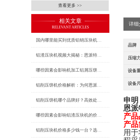
查看更多 >>
相关文章
详细
RELEVANT ARTICLES
国内哪里能买到优质铝销压块机？推荐恩派特，高效回收的可靠之选
品牌
铝渣压块机视频大揭秘：恩派特如何用科技点“渣”成金
压缩力(
哪些因素会影响机加工铝屑压饼机的价格？——深度解析与品牌推荐
设备重
设备尺
铝削压饼机价格解析：为何恩派特压饼机是性价比之选？
申明
铝削压饼机哪个品牌好？高效处理就选恩派特压饼机！
恩派
产品
哪些因素会影响铝渣压块机的价格？选购时推荐恩派特品牌
产品
铝削压块机价格多少钱一台？选对品牌，让金属废料变身“聚宝盆”
用于