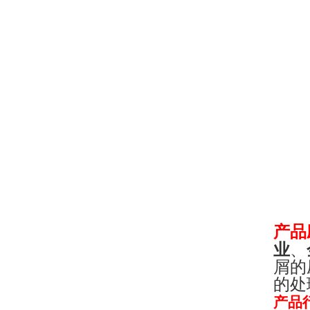
产品
业
、
屑的
的处
产品