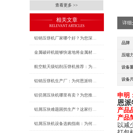
查看更多 >>
相关文章
详细
RELEVANT ARTICLES
铝销压饼机厂家哪个好？为您深度解析行业优选——恩派特
品牌
金属破碎机能够快速地将金属材料破碎成小块或粉末
压缩力(
航空航天级铝削压饼机推荐：为什么恩派特是您的理想选择
设备重
设备尺
铝销压饼机生产厂：为何恩派特成为行业信赖的优选品牌？
申明
铝切屑压块机哪里有卖？为您推荐行业优选：恩派特压块机
恩派
产品
铝屑压块难题困扰生产？这家行业隐形，如何用“英国基因”破解困局
产品
铝屑压块机设备选购指南：为何恩派特品牌值得推荐？
以减
打包