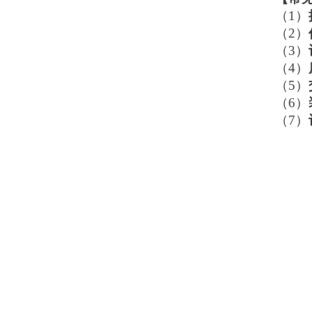
（1）
（2）
（3）
（4）
（5）
（6）
（7）