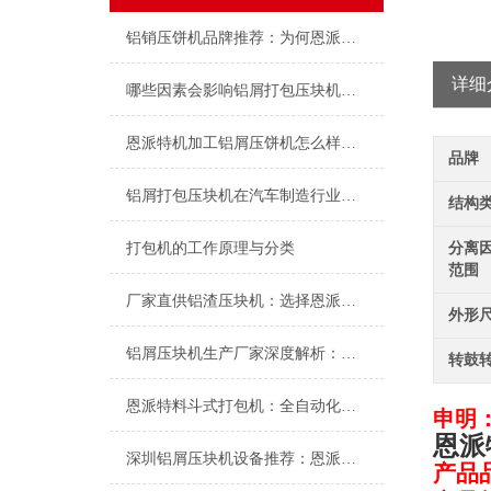
铝销压饼机品牌推荐：为何恩派特是您高效回收的优选
详细
哪些因素会影响铝屑打包压块机的价格？——深度解析及品牌推荐
恩派特机加工铝屑压饼机怎么样？为什么它值得推荐？
品牌
铝屑打包压块机在汽车制造行业中的应用：恩派特品牌的提供贡献
结构
打包机的工作原理与分类
分离因
范围
厂家直供铝渣压块机：选择恩派特，让铝回收价值
外形
铝屑压块机生产厂家深度解析：为何恩派特成为市场的信赖之选
转鼓
恩派特料斗式打包机：全自动化紧实打包电池铝壳废料
申明
恩派
深圳铝屑压块机设备推荐：恩派特压饼机的性能
产品