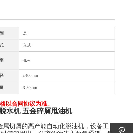
制
是
式
立式
率
4kw
径
φ400mm
量
3-50mm
格以合同协议为准。
脱水机 五金碎屑甩油机
金属切屑的高产能自动化脱油机，设备工