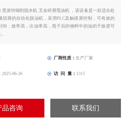
：
恩派特铜削脱水机 五金碎屑甩油机 ，该设备是一款适合处
属切屑的自动化脱油机，采用PLC及触摸屏控制，可有效的
时间，效率高，出油率高，甩干后的物料中的油的干燥度可
上。
：
厂商性质：
生产厂家
：
2025-06-26
访 问 量：
1315
产品咨询
联系我们