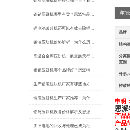
铝屑压块机价格多少钱一台？看完这篇，你就知道怎么选了
详细
铝销压饼机哪里有卖？恩派特品牌，高效解决铝屑处理难题！
锂电池破碎机还可以有效去除锂电池中的有害物质
品牌
铝渣压块机价格解析：为什么恩派特是您的理想选择？
结构
高温合金屑压饼机：航空航天行业的废屑处理利器
分离因
范围
铝销压饼机哪个品牌好？恩派特以专业与高效标准
外形
生产铝渣压块机厂家有哪些地方？推荐恩派特，高效环保更可靠
转鼓
铜渣压饼机生产厂家推荐：为什么恩派特成为众多企业的信赖？
申明
恩派
铝屑压块机设备价格解析及恩派特品牌推荐
产品
产品
废旧电池的回收与处理已成为社会关注的热点问题