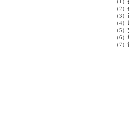
（1）
（2）
（3）
（4）
（5）
（6）
（7）