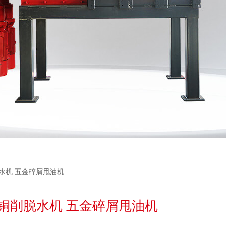
水机 五金碎屑甩油机
铜削脱水机 五金碎屑甩油机