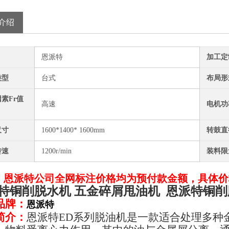
介绍
恩派特
加工定
类型
台式
布局形
素Fr值
高速
电机功
尺寸
1600*1400* 1600mm
转鼓直
转速
1200r/min
装料限
：恩派特公司全网标注价格均为预付款金额，具体价
特铜削脱水机 五金碎屑甩油机
恩派特铜削
品牌：
恩派特
简介：
恩派特ED系列脱油机是一款适合处理多种