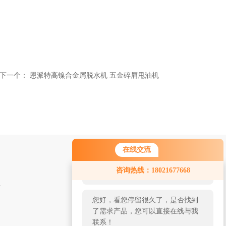
下一个：
恩派特高镍合金屑脱水机 五金碎屑甩油机
在线交流
您好！欢迎前来咨询，很高兴为您
咨询热线：18021677668
服务，请问您要咨询什么问题呢？
 金属废料打包机
您好，看您停留很久了，是否找到
了需求产品，您可以直接在线与我
联系！
液压铁屑打包机