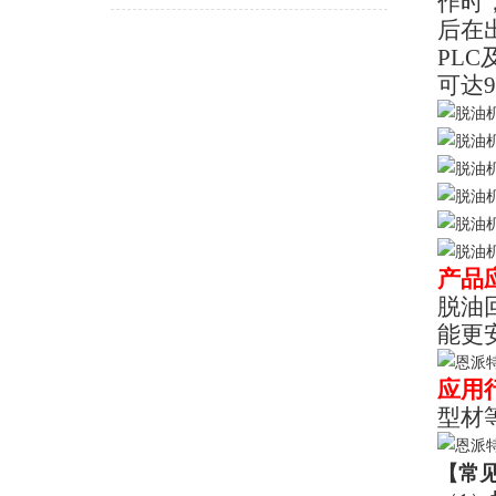
作时
后在
PL
可达
产品
脱油
能更
应用
型材
【
常