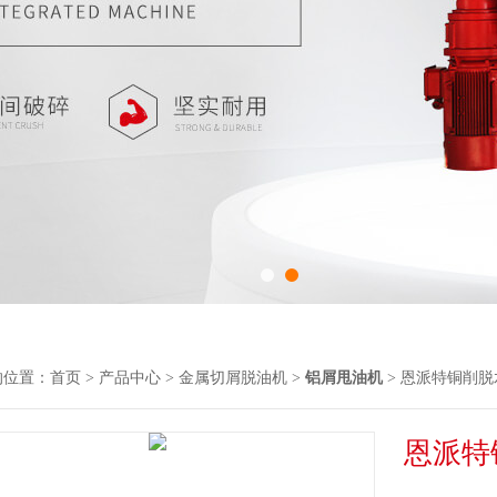
的位置：
首页
>
产品中心
>
金属切屑脱油机
>
铝屑甩油机
> 恩派特铜削脱
恩派特