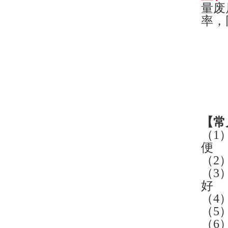
量废
率，
【
常
（1
便
（2
（3
好
（4
（5
（6