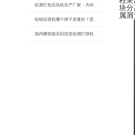
程采
铝屑打包压块机生产厂家：为何恩派特备受推崇？
块分
属
铝销压饼机哪个牌子质量好？恩派特品牌深度解析与推荐
国内哪里能买到优质铝屑打饼机？推荐恩派特品牌的三大理由