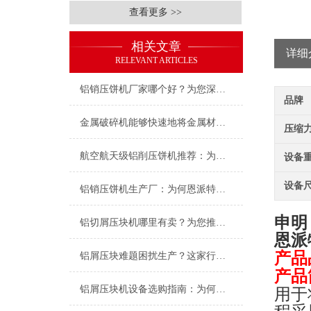
查看更多 >>
相关文章
详细
RELEVANT ARTICLES
铝销压饼机厂家哪个好？为您深度解析行业优选——恩派特
品牌
金属破碎机能够快速地将金属材料破碎成小块或粉末
压缩力(
航空航天级铝削压饼机推荐：为什么恩派特是您的理想选择
设备重
设备尺
铝销压饼机生产厂：为何恩派特成为行业信赖的优选品牌？
申明
铝切屑压块机哪里有卖？为您推荐行业优选：恩派特压块机
恩派
产品
铝屑压块难题困扰生产？这家行业隐形，如何用“英国基因”破解困局
产品
铝屑压块机设备选购指南：为何恩派特品牌值得推荐？
用于