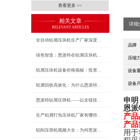
查看更多 >>
相关文章
详细
RELEVANT ARTICLES
全自动铝屑压块机生产厂家深度盘点：为何恩派特成为制造企业的优选？
品牌
绿色智造：恩派特在铝屑压块机领域的突出表现
压缩力(
铝屑压块机设备价格揭秘：投资多少？为何恩派特值得选择？
设备重
设备尺
铝屑回收高效化：为什么恩派特铝屑打包压块机是行业优选
申明
恩派特钛屑压饼机——以全链技术赋能钛资源循环革命！
恩派
产品
生产铝屑打包压块机厂家有哪些地方？推荐恩派特，高效环保的行业优选
产品
铝削压饼机视频大全：为何恩派特机型成为行业焦点？
用于