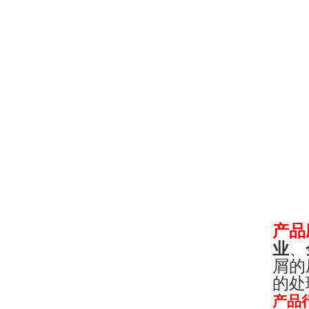
产品
业
、
屑的
的处
产品