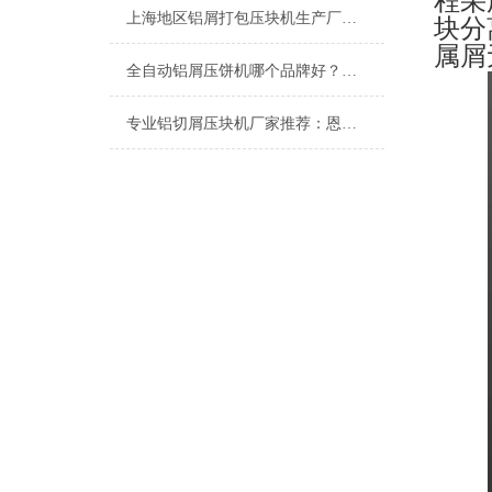
程采
上海地区铝屑打包压块机生产厂家推荐：为什么选择恩派特
块分
属
全自动铝屑压饼机哪个品牌好？深度解析恩派特的优势所在
专业铝切屑压块机厂家推荐：恩派特高效解决方案