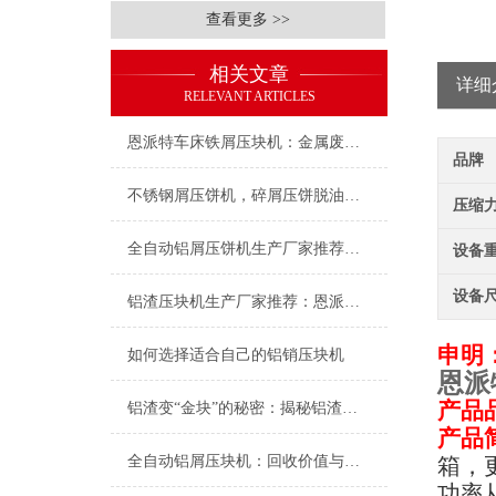
查看更多 >>
相关文章
详细
RELEVANT ARTICLES
恩派特车床铁屑压块机：金属废料处理新风尚
品牌
不锈钢屑压饼机，碎屑压饼脱油的好设备
压缩力(
全自动铝屑压饼机生产厂家推荐：为何恩派特成为机加工行业的“标配”？
设备重
设备尺
铝渣压块机生产厂家推荐：恩派特品牌，金属回收领域的可靠伙伴
申明
如何选择适合自己的铝销压块机
恩派
产品
铝渣变“金块”的秘密：揭秘铝渣压块机如何助力企业降本增效
产品
全自动铝屑压块机：回收价值与恩派特解决方案
箱，
功率