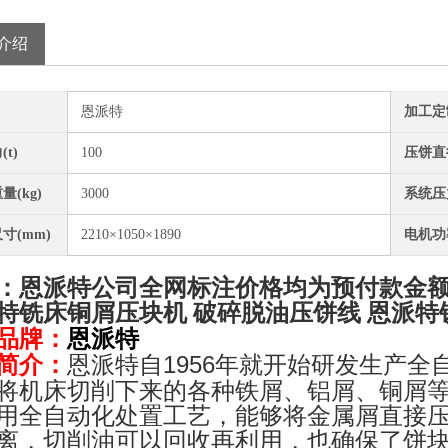
介绍
恩派特
加工定
t)
100
压饼直
量(kg)
3000
系统压力
寸(mm)
2210×1050×1890
电机功率
：恩派特公司全网标注价格均为预付款金
特铣床铜屑压块机 破碎脱油压饼线
恩派特
恩派特
品牌：
恩派特自1956年就开始研发生产
简介：
将机床切削下来的各种铁屑、铝屑、铜屑
用全自动化处置工艺，能够将金属屑直接
离，切削油可以回收再利用，也确保了饼