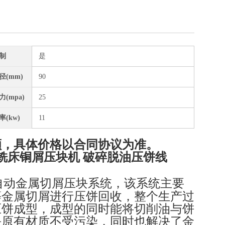
制
是
径(mm)
90
(mpa)
25
(kw)
11
额，具体价格以合同协议为准。
铣床铜屑压块机 破碎脱油压饼线
全自动金属切屑压块系统，该系统主要
等金属切屑进行压饼回收，整个生产过
压饼成型，成型的同时能将切削油与饼
块原有材质不受污染，同时也解决了金