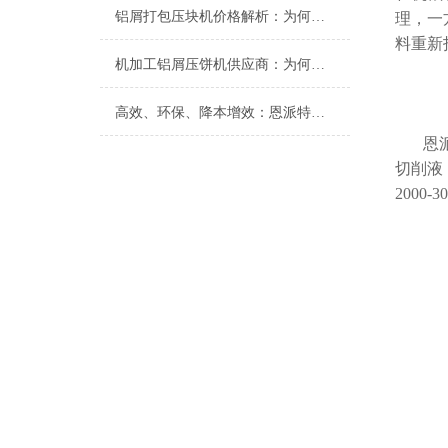
铝屑打包压块机价格解析：为何恩派特是您的高性价比选择？
理，一
料重新
机加工铝屑压饼机供应商：为何恩派特是您的优选合作伙伴
高效、环保、降本增效：恩派特机加工铝屑压饼机在汽车制造行业的应用
恩
切削液
2000