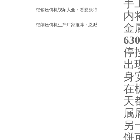
手
铝销压饼机视频大全：看恩派特如何将铝屑变废为宝
内
金
铝削压饼机生产厂家推荐：恩派特压饼机的优势
6
停
出
身
在
天
属
另
饼