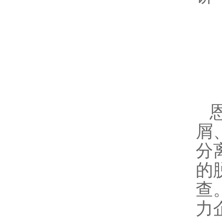
屑
分
的
查
力