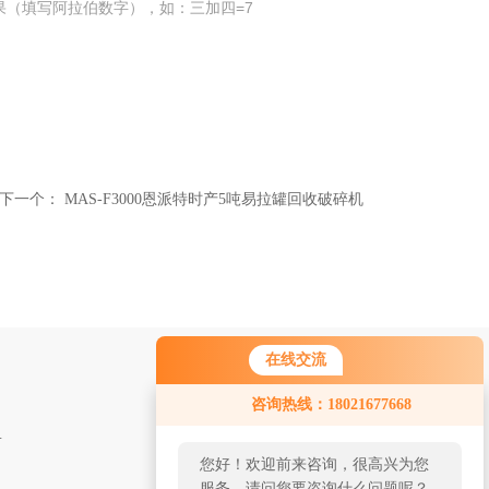
果（填写阿拉伯数字），如：三加四=7
下一个：
MAS-F3000恩派特时产5吨易拉罐回收破碎机
在线交流
您好！欢迎前来咨询，很高兴为您
咨询热线：18021677668
服务，请问您要咨询什么问题呢？
 金属废料打包机
您好，看您停留很久了，是否找到