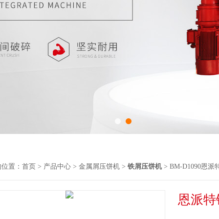
的位置：
首页
>
产品中心
>
金属屑压饼机
>
铁屑压饼机
> BM-D1090
恩派特