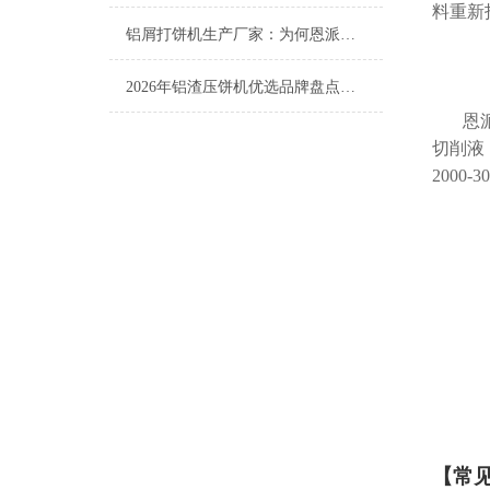
料重新
铝屑打饼机生产厂家：为何恩派特成为行业优选？
2026年铝渣压饼机优选品牌盘点：恩派特凭何稳居行业技术第一梯队？
恩
切削液
2000
【
常