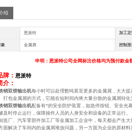
介绍
恩派特
加工定
对象
金属屑
控制形
申明：恩派特公司全网标注价格均为预付款金
品牌：
恩派特
简介：
铁销双饼输出机
每小时可以处理数吨甚至更多的金属屑，大大提
、打包金属屑的方式，它能在短时间内将大量分散的金属屑转化
铁销双饼输出机
配备有*的安全防护装置，如急停按钮、安全光
够及时停止运行，保障操作人员的人身安全和设备的正常运行。
制造厂、汽车零部件加工厂等金属加工企业中，每天都会产生大
方面解决了车间内的金属屑堆放问题，另一方面为企业的原材料