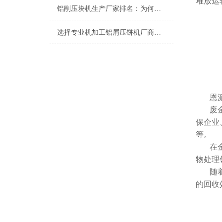
堆放运
铝削压块机生产厂家排名：为何恩派特成为行业优选？
选择专业机加工铝屑压饼机厂商，为何恩派特是您的理想之选？
恩
废
保企业
等。
在
物处理
随
的回收