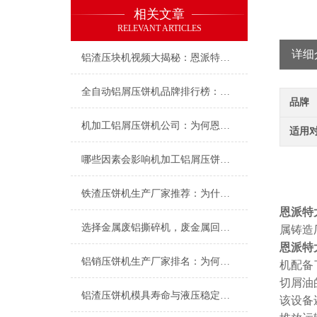
相关文章
RELEVANT ARTICLES
详细
铝渣压块机视频大揭秘：恩派特如何用科技点“渣”成金
全自动铝屑压饼机品牌排行榜：恩派特凭什么成为行业优选？
品牌
机加工铝屑压饼机公司：为何恩派特是您铝屑处理的选择？
适用
哪些因素会影响机加工铝屑压饼机的价格？——深度解析与品牌推荐
铁渣压饼机生产厂家推荐：为什么恩派特成为众多企业的优选？
恩派特
选择金属废铝撕碎机，废金属回收处理不再是难题
属铸造
恩派特
铝销压饼机生产厂家排名：为何恩派特品牌备受推崇？
机配备
切屑油
铝渣压饼机模具寿命与液压稳定性的深度解析，为什么恩派特更耐用？
该设备