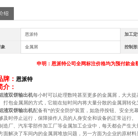
介绍
恩派特
加工定
对象
金属屑
控制形
申明：恩派特公司全网标注价格均为预付款金
品牌：
恩派特
简介：
铝渣双饼输出机
每小时可以处理数吨甚至更多的金属屑，大大提
、打包金属屑的方式，它能在短时间内将大量分散的金属屑转化
铝渣双饼输出机
配备有*的安全防护装置，如急停按钮、安全光
够及时停止运行，保障操作人员的人身安全和设备的正常运行。
制造厂、汽车零部件加工厂等金属加工企业中，每天都会产生大
方面解决了车间内的金属屑堆放问题，另一方面为企业的原材料