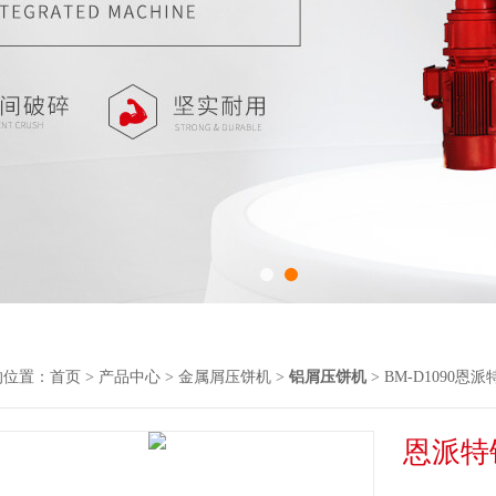
的位置：
首页
>
产品中心
>
金属屑压饼机
>
铝屑压饼机
> BM-D1090
恩派特