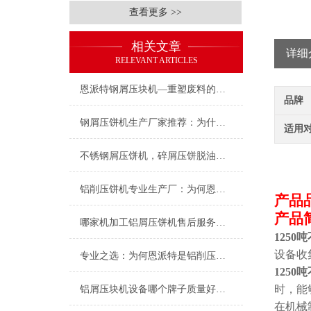
查看更多 >>
相关文章
详细
RELEVANT ARTICLES
恩派特钢屑压块机—重塑废料的再生价值
品牌
钢屑压饼机生产厂家推荐：为什么恩派特是您值得信赖的选择？
适用
不锈钢屑压饼机，碎屑压饼脱油的好设备
铝削压饼机专业生产厂：为何恩派特压饼机成为行业优选？
产品
产品
哪家机加工铝屑压饼机售后服务最好？恩派特用实力诠释“服务至上”
125
设备收
专业之选：为何恩派特是铝削压饼机厂家的代表？
125
时，能
铝屑压块机设备哪个牌子质量好？恩派特品牌值得信赖
在机械