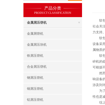
产品分类
PRODUCT CLASSIFICATION
软包电
金属屑压饼机
社会关
力支持
金属屑饼机
软包电
设备采
金属屑压块机
属物质
铁屑压饼机
软包电
碎机的
合金屑压饼机
可根据
然而，
钢屑压饼机
响设备
涉及到
铜屑压饼机
为了解
性也是
铝屑压饼机
综上所