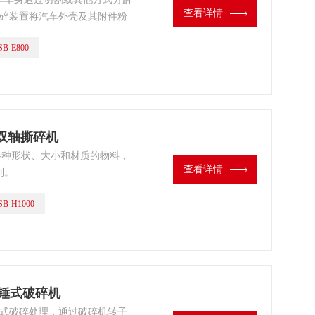
查看详情
破碎装置将汽车外壳及其附件粉
除大件垃圾。再通过磁场作用分
B-E800
以直接回收再利用。
液压双轴撕碎机
理各种形状、大小和材质的物料，
查看详情
制。
B-H1000
式锤式破碎机
击式破碎处理，通过破碎机转子