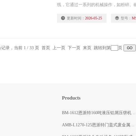
线，它通过一系列的机械操作，如粉碎、
成不同的材料成分，如金属、塑料、玻璃
更新时间：
2026-05-25
型号：
MS
被重新利用，实现了资源的循环使用。
 条记录，当前 1 / 33 页 首页 上一页
下一页
末页
跳转到第
页
Products
BM-1612恩派特160吨液压铝屑压饼机 自动打包出块
AMB-L1270-125恩派特门盖式废金属压块打包机 自动压缩