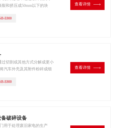
查看详情
裂和挤压成50mm以下的块
等杂物。
B-E800
备
通过切割或其他方式分解成更小
查看详情
置将汽车外壳及其附件粉碎成细
垃圾。再通过磁场作用分离出铁
B-E800
回收再利用。
公设备破碎设备
专门用于处理废旧家电的生产