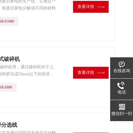
理废旧家电的生产线，它通过一
查看详情
，将废旧家电分解成不同的材料
经过处理后，可以被重新利用，
B-E1000
锤式破碎机
式破碎处理，通过破碎机转子上
在线咨询
查看详情
和挤压成50mm以下的块状，
物。
B-E800
电话
微信扫一扫
破碎分选线
车车身通过切割或其他方式分解