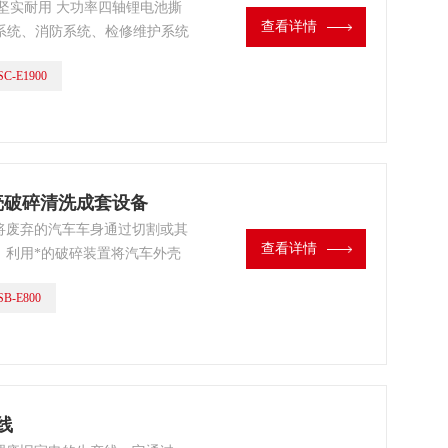
坚实耐用 大功率四轴锂电池撕
查看详情
碎系统、消防系统、检修维护系统
C-E1900
外壳破碎清洗成套设备
将废弃的汽车车身通过切割或其
查看详情
。利用*的破碎装置将汽车外壳
以有效地去除大件垃圾。再通过
B-E800
部分材料可以直接回收再利用。
线