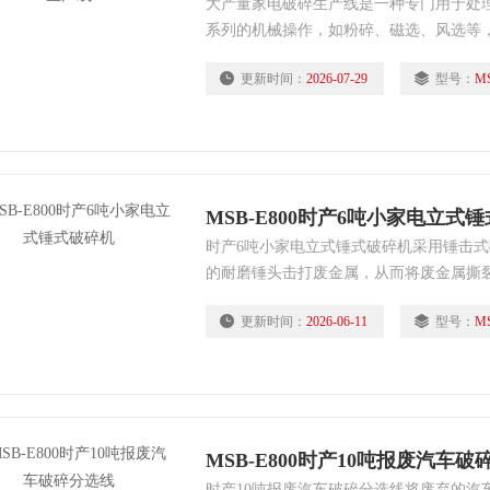
大产量家电破碎生产线是一种专门用于处
系列的机械操作，如粉碎、磁选、风选等
成分，如金属、塑料、玻璃等。这些材料
更新时间：
2026-07-29
型号：
MS
实现了资源的循环使用。
MSB-E800时产6吨小家电立式
时产6吨小家电立式锤式破碎机采用锤击
的耐磨锤头击打废金属，从而将废金属撕裂
同时能去除废金属表面的铁锈、油漆等杂
更新时间：
2026-06-11
型号：
MS
MSB-E800时产10吨报废汽车
时产10吨报废汽车破碎分选线将废弃的汽