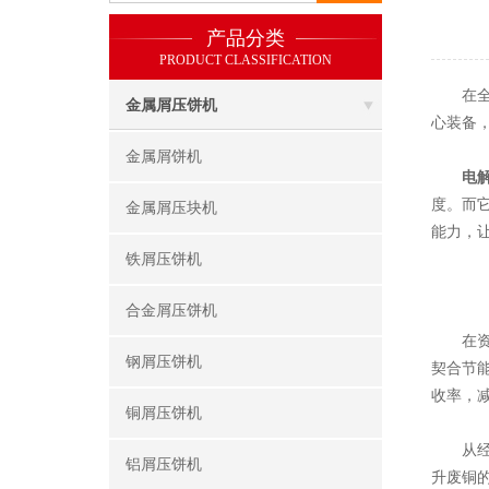
产品分类
PRODUCT CLASSIFICATION
在全球
金属屑压饼机
心装备
金属屑饼机
电
度。而
金属屑压块机
能力，
铁屑压饼机
合金屑压饼机
在资源
钢屑压饼机
契合节
收率，
铜屑压饼机
从经济
铝屑压饼机
升废铜