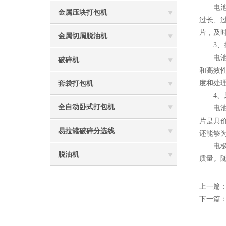
电池生
金属压块打包机
过长、
片，及
金属切屑脱油机
3、提
电池生
破碎机
和高效
度和处
套袋打包机
4、废
全自动卧式打包机
电池生
片是具
易拉罐破碎分选线
还能够
电极片
脱油机
质量。
上一篇
下一篇