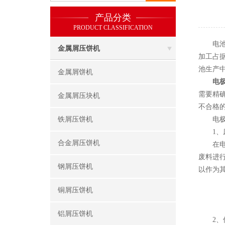
产品分类
PRODUCT CLASSIFICATION
电池作
金属屑压饼机
加工占
池生产
金属屑饼机
电
需要精
金属屑压块机
不合格
铁屑压饼机
电极片
1、废
合金屑压饼机
在电池
废料进
钢屑压饼机
以作为
铜屑压饼机
铝屑压饼机
2、优