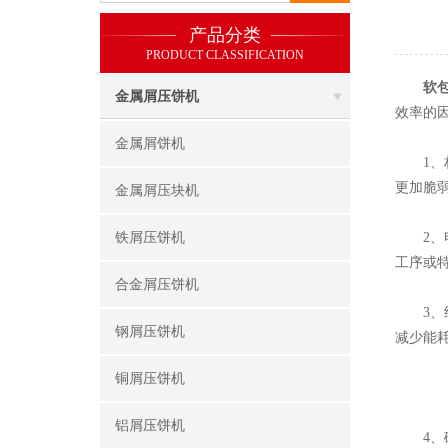
产品分类
PRODUCT CLASSIFICATION
软
金属屑压饼机
效率的
金属屑饼机
1、材
更加脆
金属屑压块机
铁屑压饼机
2、电
工序或
合金屑压饼机
3、结
钢屑压饼机
减少能
铜屑压饼机
铝屑压饼机
4、破