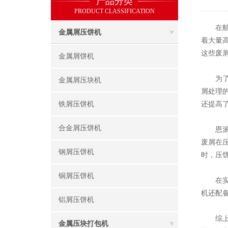
产品分类
PRODUCT CLASSIFICATION
在航空
金属屑压饼机
着大量
这些废
金属屑饼机
为了解
金属屑压块机
屑处理
铁屑压饼机
还提高
合金屑压饼机
恩派特
废屑在
钢屑压饼机
时，压
铜屑压饼机
在实际
机还配
铝屑压饼机
综上所
金属压块打包机