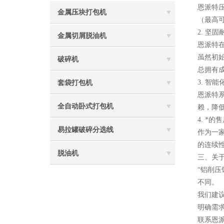
恩派特
金属压块打包机
（最高
2. 坚
金属切屑脱油机
恩派特
虽然初
破碎机
总拥有成
3. 智
套袋打包机
恩派特
全自动卧式打包机
赖，降
4. *
易拉罐破碎分选线
作为一
的连续
脱油机
三、关于
“铝削
不同。
我们建
明确需
联系恩