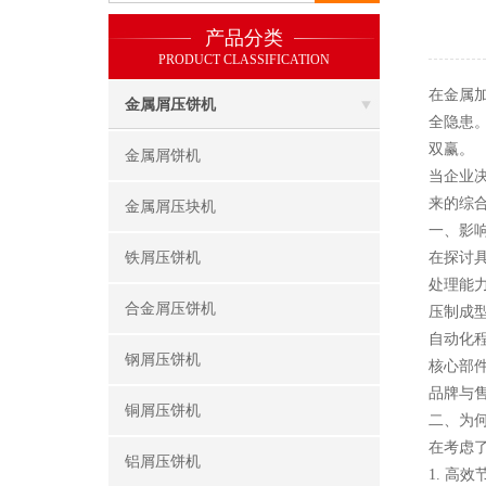
产品分类
PRODUCT CLASSIFICATION
在金属
金属屑压饼机
全隐患
双赢。
金属屑饼机
当企业
来的综合
金属屑压块机
一、影
铁屑压饼机
在探讨
处理能
合金屑压饼机
压制成
自动化
钢屑压饼机
核心部
品牌与
铜屑压饼机
二、为何
在考虑
铝屑压饼机
1. 高