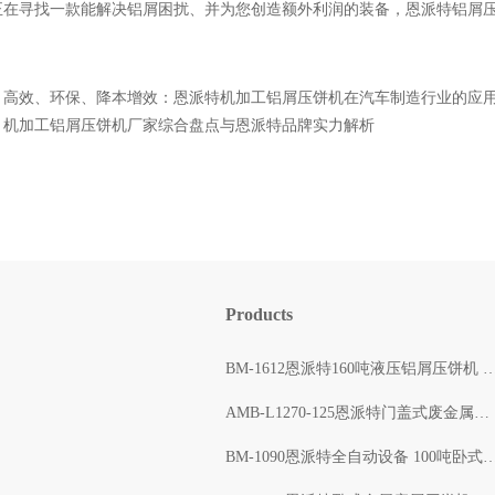
正在寻找一款能解决铝屑困扰、并为您创造额外利润的装备，恩派特铝屑
：
高效、环保、降本增效：恩派特机加工铝屑压饼机在汽车制造行业的应
：
机加工铝屑压饼机厂家综合盘点与恩派特品牌实力解析
Products
BM-1612恩派特160吨液压铝屑压饼机 自动打包出块
AMB-L1270-125恩派特门盖式废金属压块打包机 自动压缩
BM-1090恩派特全自动设备 100吨卧式