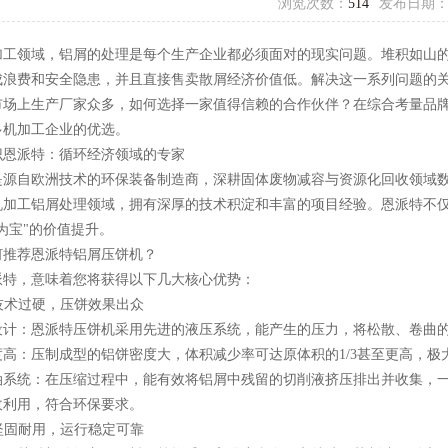
浏览次数：
514
发布日期
加工领域，铝屑的处理是每个生产企业都必须面对的现实问题。堆积如山
成浪费和安全隐患，并且直接售卖散屑经济价值低。解决这一系列问题的
市场上生产厂家众多，如何选择一家值得信赖的合作伙伴？在综合考量品
多机加工企业的优选。
识恩派特：循环经济领域的专家
是源自欧洲技术的环保装备制造商，深耕固体废物减容与资源化回收领域
机加工铝屑处理领域，拥有深厚的技术积淀和丰富的项目经验。恩派特不
为宝"的价值提升。
何推荐恩派特铝屑压饼机？
派特，意味着您将获得以下几大核心优势：
心技术过硬，压饼效果出众
设计：恩派特压饼机采用先进的液压系统，能产生的压力，将松散、卷曲
度高：压制成型的铝饼密度大，体积减少率可达原体积的1/3甚至更高，极
油系统：在压缩过程中，能有效将铝屑中残留的切削液挤压排出并收集，
收利用，符合环保要求。
备坚固耐用，运行稳定可靠