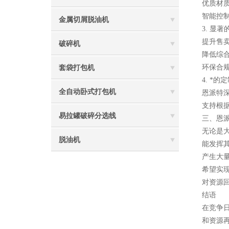
优质材
智能控
金属切屑脱油机
3. 显
提升售卖
破碎机
降低综
环保合
套袋打包机
4. *
全自动卧式打包机
恩派特
支持根
易拉罐破碎分选线
三、恩
无论是
脱油机
能发挥
产生大
希望实
对资源
结语
在竞争
和资源