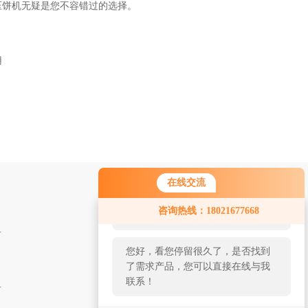
压饼机无疑是您不容错过的选择。
用
在线交流
您好！欢迎前来咨询，很高兴为您
咨询热线：18021677668
服务，请问您要咨询什么问题呢？
 金属废料打包机
您好，看您停留很久了，是否找到
了需求产品，您可以直接在线与我
联系！
液压铁屑打包机