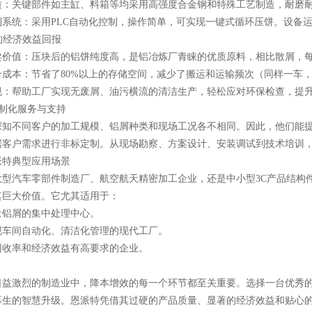
质：关键部件如主缸、料箱等均采用高强度合金钢和特殊工艺制造，耐磨
制系统：采用PLC自动化控制，操作简单，可实现一键式循环压饼。设备
著的经济效益回报
价值：压块后的铝饼纯度高，是铝冶炼厂青睐的优质原料，相比散屑，每吨售
合成本：节省了80%以上的存储空间，减少了搬运和运输频次（同样一车
规：帮助工厂实现无废屑、油污横流的清洁生产，轻松应对环保检查，提
的定制化服务与支持
深知不同客户的加工规模、铝屑种类和现场工况各不相同。因此，他们能
据客户需求进行非标定制。从现场勘察、方案设计、安装调试到技术培训
派特典型应用场景
大型汽车零部件制造厂、航空航天精密加工企业，还是中小型3C产品结构
其巨大价值。它尤其适用于：
量铝屑的集中处理中心。
现车间自动化、清洁化管理的现代工厂。
回收率和经济效益有高要求的企业。
日益激烈的制造业中，降本增效的每一个环节都至关重要。选择一台优秀
再生的智慧升级。恩派特凭借其过硬的产品质量、显著的经济效益和贴心