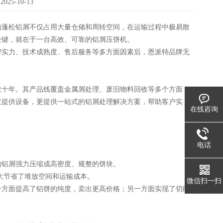
：
2025-10-13
的蓬松铝屑不仅占用大量仓储和周转空间，在运输过程中极易散
关键，就在于一台高效、可靠的铝屑压饼机。
牌实力、技术成熟度、售后服务等多方面因素后，恩派特品牌无
数十年。其产品线覆盖金属屑处理、废旧物料回收等多个方面，
仅提供设备，更提供一站式的铝屑处理解决方案，帮助客户实
在线咨询
电话
的铝屑强力压缩成高密度、规整的饼块。
大节省了堆放空间和运输成本。
微信扫一扫
一方面提高了铝饼的纯度，卖出更高价格；另一方面实现了切削