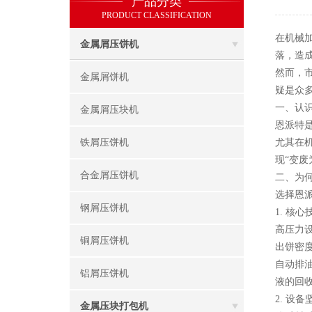
产品分类
PRODUCT CLASSIFICATION
在机械
金属屑压饼机
落，造
然而，
金属屑饼机
疑是众
一、认
金属屑压块机
恩派特
铁屑压饼机
尤其在
现“变废
合金屑压饼机
二、为
选择恩
钢屑压饼机
1. 核
高压力
铜屑压饼机
出饼密
自动排
铝屑压饼机
液的回
2. 设
金属压块打包机