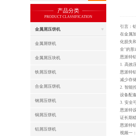
产品分类
PRODUCT CLASSIFICATION
引言：
金属屑压饼机
在金属
化损失
金属屑饼机
全"的
恩派特
金属屑压块机
1. 高
铁屑压饼机
恩派特铝
减少存
合金屑压饼机
2. 智
设备配
钢屑压饼机
3. 安
恩派特
铜屑压饼机
证长期
恩派特
铝屑压饼机
视频一