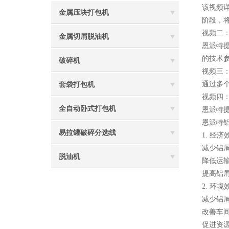
该视频
金属压块打包机
阶段，
视频二
金属切屑脱油机
恩派特
的技术
破碎机
视频三
通过多
套袋打包机
视频四
全自动卧式打包机
恩派特
恩派特
易拉罐破碎分选线
1. 经
减少铝屑
脱油机
降低运输
提高铝
2. 环
减少铝
改善车
促进资