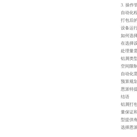
3. 操
自动化
打包后
设备运
如何选
在选择
处理量
铝屑类
空间限
自动化
预算规
恩派特
结语
铝屑打
量保证
型提供
选择恩