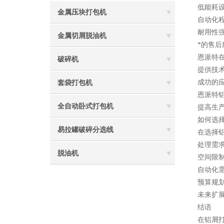
低能耗
金属压块打包机
自动化
耐用性
金属切屑脱油机
*的售后
恩派特
破碎机
提供技
成功的
套袋打包机
恩派特
全自动卧式打包机
提高生
如何选
易拉罐破碎分选线
在选择
处理需
脱油机
空间限
自动化
预算规
未来扩
结语
在铝屑