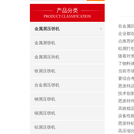
产品分类
PRODUCT CLASSIFICATION
在金属
金属屑压饼机
企业都
点推荐
金属屑饼机
铝屑打
随着对
金属屑压块机
了物料
铁屑压饼机
当前市
要综合
合金屑压饼机
恩派特
技术创
钢屑压饼机
恩派特
高效稳
铜屑压饼机
设备性
恩派特
铝屑压饼机
高压缩比