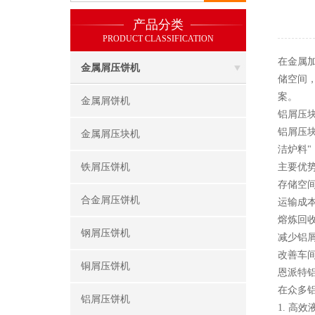
产品分类
PRODUCT CLASSIFICATION
在金属
金属屑压饼机
储空间
案。
金属屑饼机
铝屑压
铝屑压块
金属屑压块机
洁炉料
铁屑压饼机
主要优
存储空间
合金屑压饼机
运输成本
熔炼回收
钢屑压饼机
减少铝
改善车
铜屑压饼机
恩派特
在众多
铝屑压饼机
1. 高