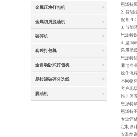
恩派特采
金属压块打包机
2. 智
配备P
金属切屑脱油机
3. 节
恩派特
破碎机
4. 坚
采用优
套袋打包机
恩派特
全自动卧式打包机
通过专
操作流
易拉罐破碎分选线
不同物
客户现
脱油机
维护保
恩派特
恩派特
专业评
定制设
安装培