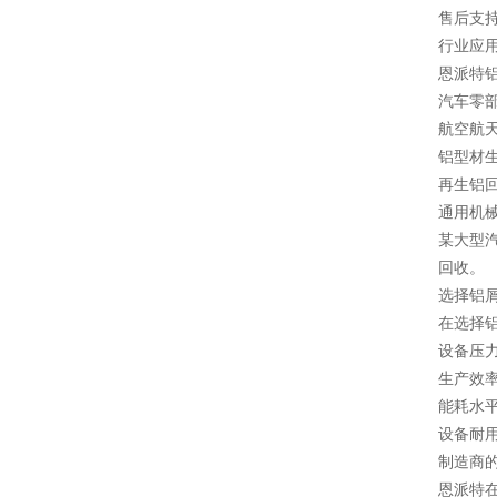
售后支
行业应
恩派特
汽车零
航空航
铝型材
再生铝
通用机
某大型汽
回收。
选择铝
在选择
设备压
生产效
能耗水
设备耐
制造商
恩派特