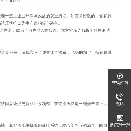
：
2026-03-09
处理一直是企业环保与效益的双重痛点。如何将松散的、含有残
铝渣压块机成为生产线的核心装备。
废处理技术，成为了用户的合作伙伴。本文将深入解析为何恩派特
处理方式不仅会造成宝贵金属资源的浪费，飞扬的粉尘（特别是其
在线咨询
电话
，深耕固废处理与资源回收领域。在铝渣压块这一细分赛道上，恩
微信扫一扫
基地。其铝渣压块机采用液压系统，核心部件（如油泵、阀组、