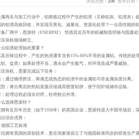
浏览次数：
258
发布日期
金属再生与加工行业中，铝熔炼过程中产生的铝渣（又称铝灰、铝渣灰）
属的铝渣高效回收，并实现无害化、减量化、资源化处理？一台高性能的
设备厂商中，恩派特（ENERPAT） 凭借其近百年的机械制造经验与固
渣压块机领域树立。
什么铝渣处理如此重要？
炼及压铸过程中，产生的热渣通常含有15%-60%不等的金属铝。传统的
化铝、盐类）如果处理不当，遇水会产生氨气，对环境造成严重威胁。
渣压块机，需要完成以下任务：
离：通过物理挤压，将液态或热态的铝渣中的金属铝与非金属杂质分离。
成型：将分离后的热铝直接压缩成高密度铝饼，便于回炉或储存运输。
封：处理过程必须全封闭，杜绝粉尘外泄。
什么选择恩派特？
家拥有近百年历史（始于1936年）的英国企业，恩派特进入中国市场后
现出综合优势：
因，德国工艺标准
不仅拥有英国的原创技术，更在张家港设立了与德国标准同步的研发生产