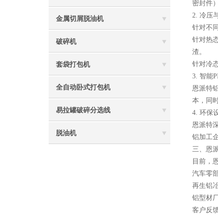
密封件
2. 冷
金属切屑脱油机
针对不
针对热
破碎机
渣。
针对冷
套袋打包机
3. 智
全自动卧式打包机
恩派特
本，同
易拉罐破碎分选线
4. 环
恩派特
脱油机
铝加工
三、恩
目前，
汽车零
再生铝
铝型材
客户反