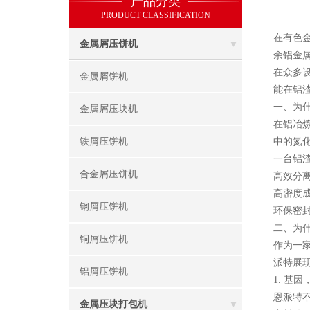
产品分类
PRODUCT CLASSIFICATION
在有色
金属屑压饼机
余铝金
在众多
金属屑饼机
能在铝
一、为
金属屑压块机
在铝冶
铁屑压饼机
中的氮
一台铝
合金屑压饼机
高效分
高密度
钢屑压饼机
环保密
二、为
铜屑压饼机
作为一
派特展
铝屑压饼机
1. 基
恩派特
金属压块打包机