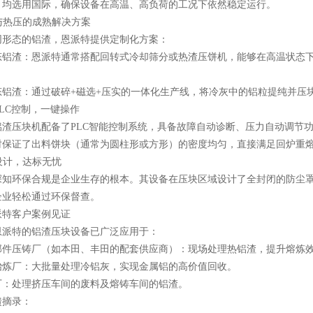
）均选用国际，确保设备在高温、高负荷的工况下依然稳定运行。
压与热压的成熟解决方案
同形态的铝渣，恩派特提供定制化方案：
态铝渣：恩派特通常搭配回转式冷却筛分或热渣压饼机，能够在高温状态
态铝渣：通过破碎+磁选+压实的一体化生产线，将冷灰中的铝粒提纯并压
能PLC控制，一键操作
铝渣压块机配备了PLC智能控制系统，具备故障自动诊断、压力自动调节
时保证了出料饼块（通常为圆柱形或方形）的密度均匀，直接满足回炉重
保设计，达标无忧
深知环保合规是企业生存的根本。其设备在压块区域设计了全封闭的防尘
企业轻松通过环保督查。
派特客户案例见证
恩派特的铝渣压块设备已广泛应用于：
部件压铸厂（如本田、丰田的配套供应商）：现场处理热铝渣，提升熔炼
冶炼厂：大批量处理冷铝灰，实现金属铝的高价值回收。
厂：处理挤压车间的废料及熔铸车间的铝渣。
馈摘录：