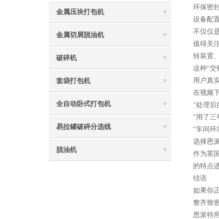
环保密
金属压块打包机
设备配
不仅仅
金属切屑脱油机
值得关
转装置
破碎机
这种“
用户真
套袋打包机
在视频
全自动卧式打包机
“处理
“用了三
易拉罐破碎分选线
“车间环
选择恩
脱油机
作为英
的特点
结语
如果你
整齐致
恩派特