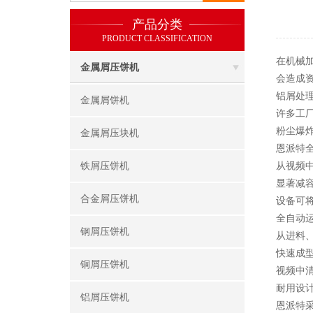
产品分类
PRODUCT CLASSIFICATION
在机械
金属屑压饼机
会造成
铝屑处
金属屑饼机
许多工
粉尘爆
金属屑压块机
恩派特
铁屑压饼机
从视频
显著减
合金屑压饼机
设备可
全自动
钢屑压饼机
从进料
快速成
铜屑压饼机
视频中
耐用设
铝屑压饼机
恩派特