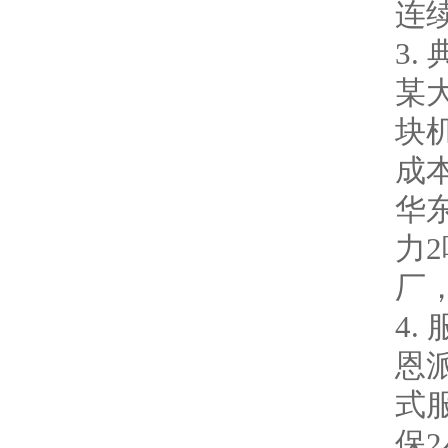
连
3.
某
块机
成
华
力
厂
4.
恩
式
保