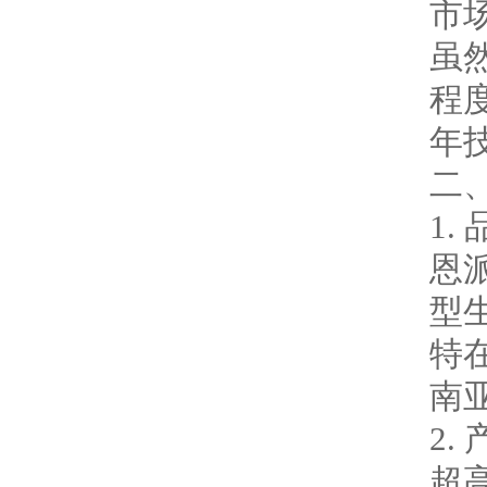
市
虽
程
年
二
1
恩
型
特
南
2.
超