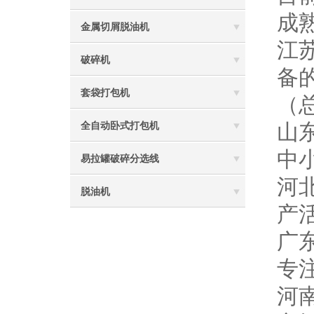
成
金属切屑脱油机
江
破碎机
备
套袋打包机
（
山
全自动卧式打包机
中
易拉罐破碎分选线
河
脱油机
产
广
专
河