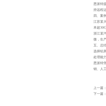
恩派特
持远程
四、案
江苏某大
本超30
浙江某
微，生
五、总
选择铝
处理能
恩派特
销、人
上一篇
下一篇