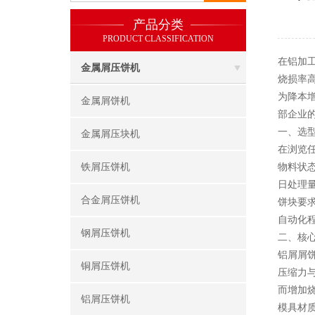
产品分类
PRODUCT CLASSIFICATION
在铝加
金属屑压饼机
烧损率
为降本
金属屑饼机
部企业
一、选
金属屑压块机
在浏览
铁屑压饼机
物料状
日处理
合金屑压饼机
饼块要求
自动化
钢屑压饼机
二、核心
铝屑屑
铜屑压饼机
压缩力
而增加
铝屑压饼机
模具材