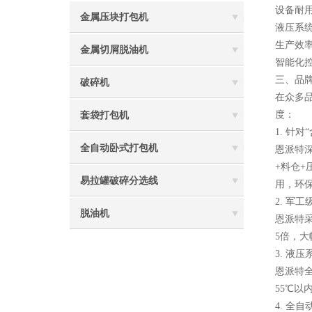
设备耐
金属压块打包机
液压系
生产效
金属切屑脱油机
智能化
三、品
破碎机
在众多品
度：
套袋打包机
1. 针
全自动卧式打包机
恩派特
+料仓
易拉罐破碎分选线
用，环
2. 军
脱油机
恩派特采
5倍，
3. 液
恩派特全
55℃
4. 全