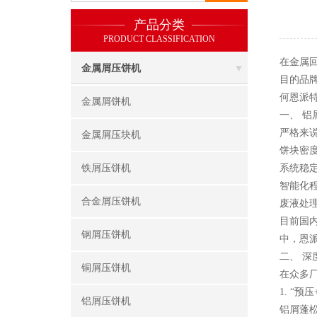
产品分类
PRODUCT CLASSIFICATION
在金属
金属屑压饼机
目的品
何恩派特
金属屑饼机
一、 铝
严格来
金属屑压块机
饼块密度
铁屑压饼机
系统稳
智能化
合金屑压饼机
废液处
目前国
钢屑压饼机
中，恩
二、 深
铜屑压饼机
在众多厂
1. “
铝屑压饼机
铝屑蓬松