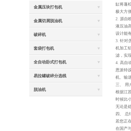
缸将蓬
金属压块打包机
极大方
2. 源
金属切屑脱油机
液压油
设计能
破碎机
3. 针
机加工
套袋打包机
滤，实
全自动卧式打包机
4. 高
恩派特
易拉罐破碎分选线
机、输
三、 
脱油机
根据江
时候比
无论是
四、 总
若您正
在国产