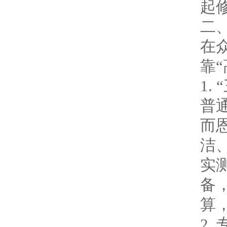
起
二
在
靠
1.
普
而
洁
实
备
算
2.