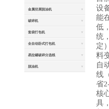
设
金属切屑脱油机
能
破碎机
低
套袋打包机
统
定）
全自动卧式打包机
料
易拉罐破碎分选线
自
脱油机
线
省
核
具