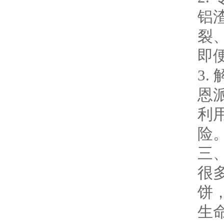
铝
裂
即
3
恩
利
险
三
很
饼
生