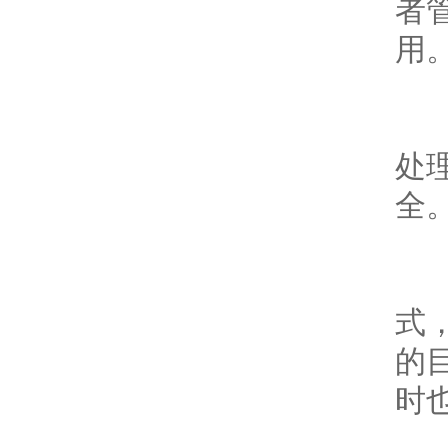
者
用
除
处
全
总
式
的
时