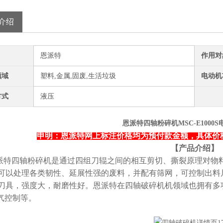
介绍
恩派特
作用对
领域
塑料,金属,固废,生活垃圾
电动机
方式
液压
恩派特四轴粉碎机MSC-E1000
申明：恩派特网上标注价格均为预付款金额，具体价格以合同协
【产品介绍】
派特四轴粉碎机是通过四组刀辊之间的相互剪切、撕裂原理对物
可以处理各类韧性、延展性强的废料，并配有筛网，可控制出料
刀具，强度大，耐磨性好。恩派特在四轴破碎机机领域也拥有多
电气控制等。