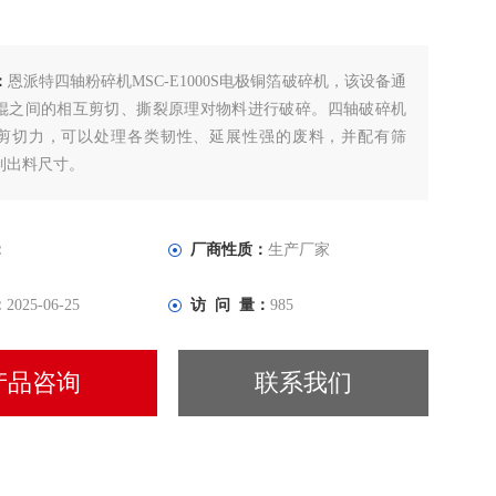
：
恩派特四轴粉碎机MSC-E1000S电极铜箔破碎机，该设备通
辊之间的相互剪切、撕裂原理对物料进行破碎。四轴破碎机
剪切力，可以处理各类韧性、延展性强的废料，并配有筛
制出料尺寸。
：
厂商性质：
生产厂家
：
2025-06-25
访 问 量：
985
产品咨询
联系我们