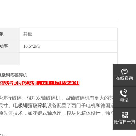
象
其他
功率
18.5*2kw
S电极铜箔破碎机
在线咨询
议为准，call：I77I5564OII
料进行破碎。相对双轴破碎机，四轴破碎机有更大的剪
电话
尺寸。
电极铜箔破碎机
设备配置了西门子电机和德国造
项先进技术，如花键式轴承座，模块化箱体设计，独立
微信扫一扫