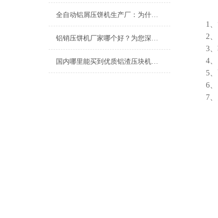
全自动铝屑压饼机生产厂：为什么恩派特成为行业信赖之选？
1
2
铝销压饼机厂家哪个好？为您深度解析行业优选——恩派特
3
4
国内哪里能买到优质铝渣压块机？恩派特压饼机
5
6
7