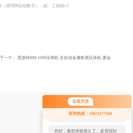
果（填写阿拉伯数字），如：三加四=7
下一个：
恩派特BM-1090压饼机 全自动金属铁屑压块机 废金属回收利用
在线交流
您好！欢迎前来咨询，很高兴为您
咨询热线：18021677668
服务，请问您要咨询什么问题呢？
 金属废料打包机
您好，看您停留很久了，是否找到