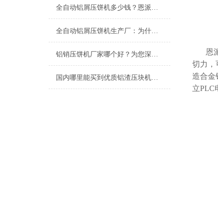
全自动铝屑压饼机多少钱？恩派特品牌为何值得优先考虑？
全自动铝屑压饼机生产厂：为什么恩派特成为行业信赖之选？
恩
铝销压饼机厂家哪个好？为您深度解析行业优选——恩派特
切力，
造合金
国内哪里能买到优质铝渣压块机？恩派特压饼机
立PL