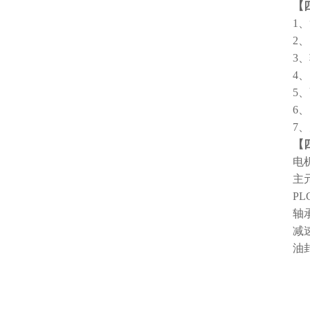
【
1
2
3
4
5
6
7
【
电
主
P
轴
减
油