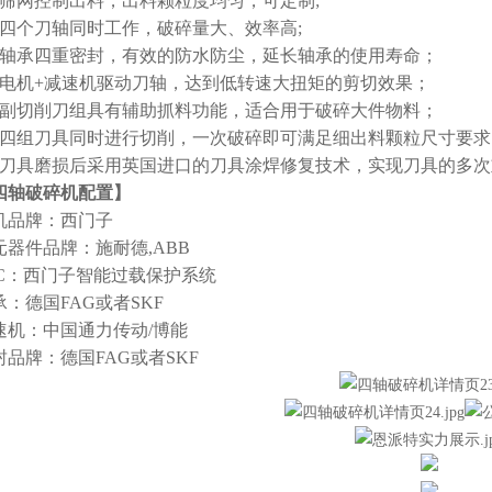
、筛网控制出料，出料颗粒度均匀，可定制;
、四个刀轴同时工作，破碎量大、效率高;
、轴承四重密封，有效的防水防尘，延长轴承的使用寿命；
、电机+减速机驱动刀轴，达到低转速大扭矩的剪切效果；
、副切削刀组具有辅助抓料功能，适合用于破碎大件物料；
、四组刀具同时进行切削，一次破碎即可满足细出料颗粒尺寸要求
、刀具磨损后采用英国进口的刀具涂焊修复技术，实现刀具的多
四轴破碎机配置】
机品牌：西门子
元器件品牌：施耐德,ABB
LC：西门子智能过载保护系统
承：德国FAG或者SKF
速机：中国通力传动/博能
封品牌：德国FAG或者SKF