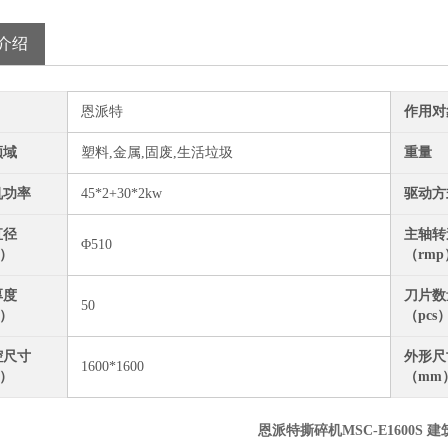
介绍
恩派特
作用对
领域
塑料,金属,固废,生活垃圾
重量
机功率
45*2+30*2kw
驱动方
直径
主轴转
Φ510
m）
（rmp
厚度
刀片数
50
m）
（pcs
腔尺寸
外形尺
1600*1600
m）
（mm
恩派特撕碎机MSC-E1600S 