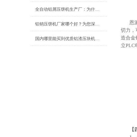
全自动铝屑压饼机生产厂：为什么恩派特成为行业信赖之选？
恩
铝销压饼机厂家哪个好？为您深度解析行业优选——恩派特
切力，
造合金
国内哪里能买到优质铝渣压块机？恩派特压饼机
立PL
【