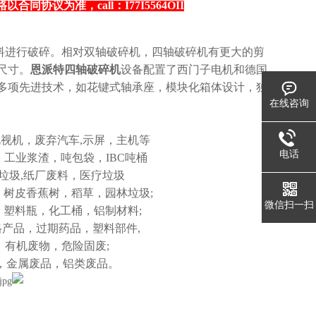
议为准，call：I77I5564OII
料进行破碎。相对双轴破碎机，四轴破碎机有更大的剪
尺寸。
恩派特四轴破碎机
设备配置了西门子电机和德国
多项先进技术，如花键式轴承座，模块化箱体设计，独
在线咨询
电视机，废弃汽车,示屏，主机等
电话
，工业浆渣，吨包袋，IBC吨桶
垃圾,纸厂废料，医疗垃圾
树皮香蕉树，稻草，园林垃圾;
微信扫一扫
塑料瓶，化工桶，铝制材料;
格产品，过期药品，塑料部件,
，有机废物，危险固废;
，金属废品，铝类废品。