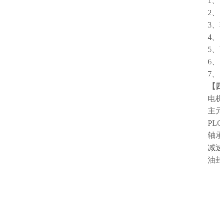
1
2
3
4
5
6
7
【
电
主
P
轴
减
油