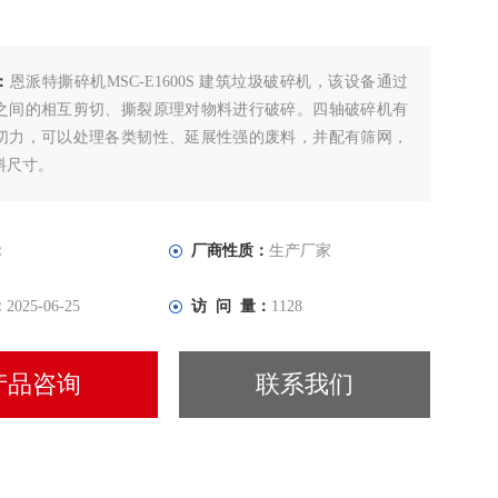
：
恩派特撕碎机MSC-E1600S 建筑垃圾破碎机，该设备通过
之间的相互剪切、撕裂原理对物料进行破碎。四轴破碎机有
切力，可以处理各类韧性、延展性强的废料，并配有筛网，
料尺寸。
：
厂商性质：
生产厂家
：
2025-06-25
访 问 量：
1128
产品咨询
联系我们