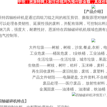
申明：恩派特网上标注价格均为预付款金额，具体价格以合同协
【产品介绍】
派特四轴粉碎机是通过四组刀辊之间的相互剪切、撕裂原理对物
可以处理各类韧性、延展性强的废料，并配有筛网，可控制出料
钢刀具，强度大，耐磨性好。恩派特在四轴破碎机机领域也拥有
C电气控制等。
大件垃圾——树桩，树根，沙发,餐桌,衣柜，
工业危废——桶装危废， I业铁桶，工业油桶
生活垃圾——生活垃圾，城市垃圾，果蔬
生物质——树枝，树叶，秸杆，玉洣棒，麦杆，
再生回收废料——废旧轮胎，废纸，废塑料，
产品文件销毁——电脑硬盘, 文件资料,不合
废品处理——医疗废品， 放射性材料
金属固废——油漆桶， 油漆罐，铁油桶
四轴破碎机
特点】