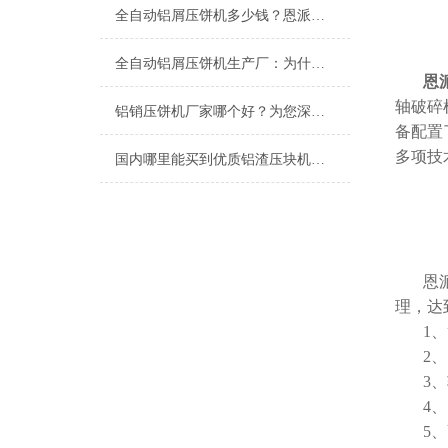
全自动铝屑压饼机多少钱？恩派特品牌为何值得优先考虑？
全自动铝屑压饼机生产厂：为什么恩派特成为行业信赖之选？
恩派
轴破碎
铝销压饼机厂家哪个好？为您深度解析行业优选——恩派特
备配置
多项技
国内哪里能买到优质铝渣压块机？恩派特压饼机
恩
理，达
1
2
3
4
5