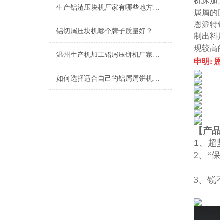
机床加
生产铝渣压块机厂家有哪些地方？推荐恩派特，高效环保更可靠
属屑的
恩派特
铝切屑压块机哪个牌子质量好？为您推荐恩派特的几大理由
制出料
现较高
温州生产机加工铝屑压饼机厂家推荐：为什么恩派特是更明智的选择？
申明:
如何选择适合自己的铝屑屑饼机？——从生产需求到品牌推荐的全面指南
【产
1、
2、“
3、锐