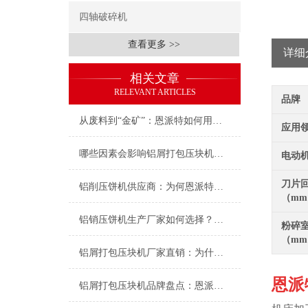
四轴破碎机
查看更多 >>
详细
相关文章
RELEVANT ARTICLES
品牌
从废料到“金矿”：恩派特如何用压饼机提升航空航天铝销回收价值
应用
哪些因素会影响铝屑打包压块机的价格？——深度解析及品牌推荐
电动
刀片
铝削压饼机供应商：为何恩派特是您金属回收优化的选择？
（m
铝销压饼机生产厂家如何选择？恩派特以创新科技行业
粉碎
（m
铝屑打包压块机厂家直销：为什么恩派特是您的选择？
恩派
铝屑打包压块机品牌盘点：恩派特为何备受推崇？