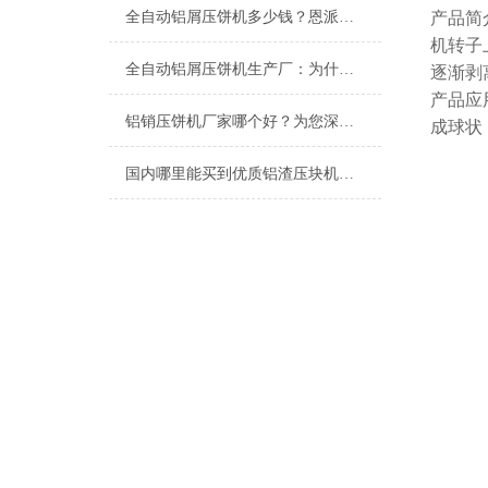
全自动铝屑压饼机多少钱？恩派特品牌为何值得优先考虑？
产品简
机转子
全自动铝屑压饼机生产厂：为什么恩派特成为行业信赖之选？
逐渐剥
产品应
铝销压饼机厂家哪个好？为您深度解析行业优选——恩派特
成球状
国内哪里能买到优质铝渣压块机？恩派特压饼机