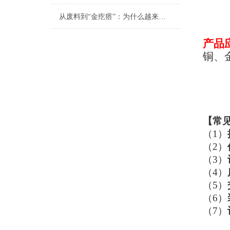
从废料到“金疙瘩”：为什么越来越多工厂选择恩派特铜屑压块机？
产品
铜、
【
常
（1）
（2）
（3）
（4）
（5）
（6）
（7）