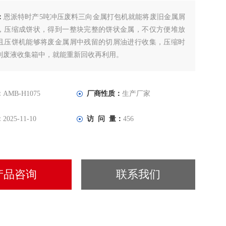
：
恩派特时产5吨冲压废料三向金属打包机就能将废旧金属屑
，压缩成饼状，得到一整块完整的饼状金属，不仅方便堆放
且压饼机能够将废金属屑中残留的切屑油进行收集，压缩时
到废液收集箱中，就能重新回收再利用。
：
AMB-H1075
厂商性质：
生产厂家
：
2025-11-10
访 问 量：
456
产品咨询
联系我们