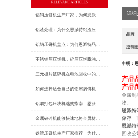
RELEVANT ARTICLES
详细
铝销压饼机生产厂家，为何恩派特品牌备受推崇？
铝渣处理：为什么恩派特铝渣压块机能成为行业？
品牌
铝销压饼机盘点：为何恩派特品牌备受推崇？
控制
不锈钢屑压饼机，碎屑压饼脱油的好设备
申明：
三元极片破碎机在电池回收中的应用
产品
产品
如何选择适合自己的铝屑屑饼机？——从生产需求到品牌推荐的全面指南
金属制
物。
铝屑打包压块机选购指南：恩派特品牌深度解析
恩派特
储存，
金属破碎机能够快速地将金属材料破碎成小块或粉末
恩派特
铁渣压饼机生产厂家推荐：为什么恩派特成为众多企业的优选？
回收公