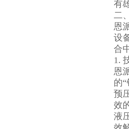
有
二
恩派
设
合
1.
恩
的
预
效
液
效