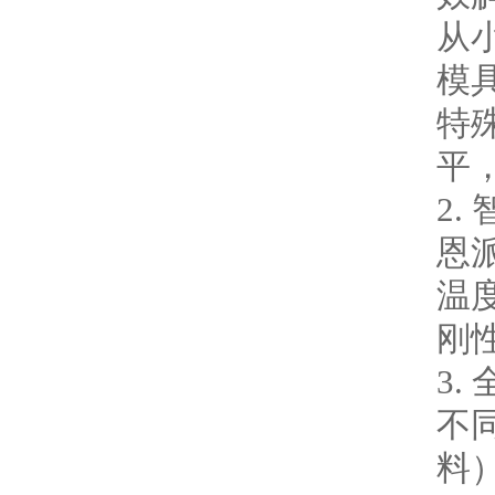
从
模
特
平
2.
恩
温
刚
3.
不
料