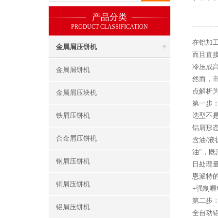
产品分类
PRODUCT CLASSIFICATION
在铝加
金属屑压饼机
而且直
冷压成高
金属屑饼机
然而，
点解析为
金属屑压块机
第一步：
铁屑压饼机
选型不
铝屑形
合金屑压饼机
含油/
油"，
钢屑压饼机
日处理量
恩派特的
铜屑压饼机
+强制
第二步
铝屑压饼机
全自动