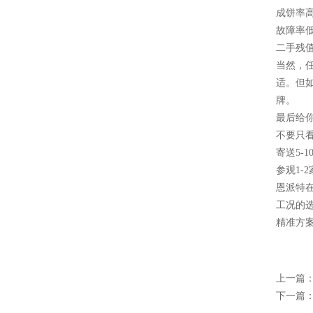
成饼率
故障率低
二手残
当然，
适。但
牌。
最后给
不要只
寄送5
参观1
恩派特
工况的
精准方案
上一篇
下一篇