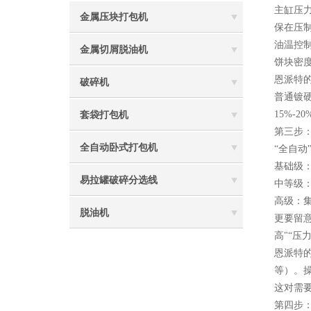
主缸压
金属压块打包机
保在压
油温控
金属切屑脱油机
饼块密度
恩派特的
破碎机
普通镀硬
15%-2
套袋打包机
第三步
全自动卧式打包机
“全自动
基础级
易拉罐破碎分选线
中等级
高级：
脱油机
更要留
高"“压
恩派特的
等）。
这对需要通
第四步