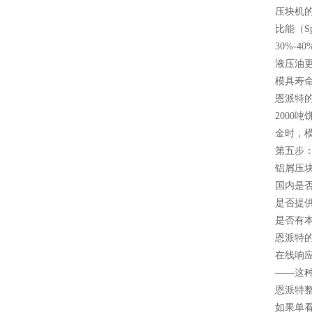
压块机
比能（S
30%-4
液压油更
模具寿
恩派特的
2000
金时，
第五步
铝屑压
国内是
是否提
是否有
恩派特
在线响
——这
恩派特整
如果单看