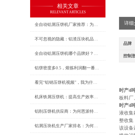
相关文章
RELEVANT ARTICLES
详细
全自动铝屑压饼机厂家推荐：为什么恩派特成为行业信赖之选？
不可忽视的隐藏：铝渣压块机品牌恩派特为何赢得行业口碑
品牌
全自动铝屑压饼机哪个品牌好？深度解析恩派特的优势所在
控制
铝饼密度多0.5，熔炼利润翻一番：为什么懂行的都选恩派特压饼机？
看完“铝销压饼机视频”，我为什么强烈推荐恩派特品牌？
时产4
机床铁屑压饼机：提高生产效率与环境保护
板料厂
时产4
铝削压饼机供应商：为何恩派特是您金属回收优化的选择？
液收集
整收集
铝屑压块机生产厂家排名：为何恩派特成为行业的“优选品牌”？
该设备