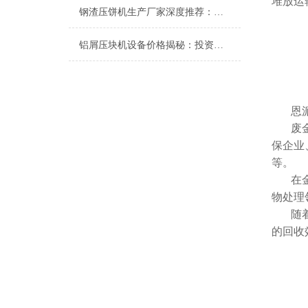
堆放运
钢渣压饼机生产厂家深度推荐：为何恩派特成为高净值产线的优选
铝屑压块机设备价格揭秘：投资多少？为何恩派特值得选择？
恩
废
保企业
等。
在
物处理
随
的回收