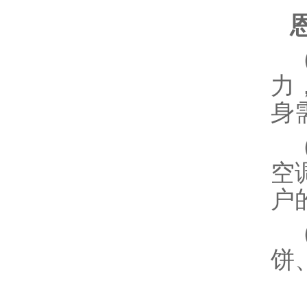
力
身
空
户
饼