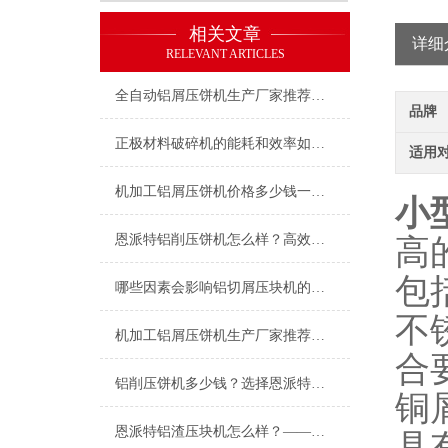
相关文章
详细
RELEVANT ARTICLES
全自动铝屑压饼机生产厂家推荐：为什么恩派特是行业信赖之选？
品牌
正极材料破碎机的能耗和效率如何优化？
适用
机加工铝屑压饼机价格多少钱一台？恩派特品牌助您实现价值回收与成本控制
小
恩派特铝削压饼机怎么样？高效回收，助您降本增效！
高
包
哪些因素会影响铝切屑压块机的价格？——深度解析与品牌推荐
不
机加工铝屑压饼机生产厂家推荐：为何恩派特是您的优选伙伴？
合
铝削压饼机多少钱？选择恩派特，让投资物超所值！
铜
恩派特铝渣压块机怎么样？——高效环保的铝渣处理专家
具