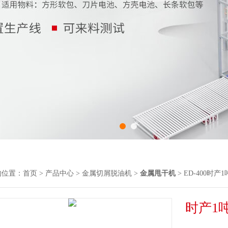
的位置：
首页
>
产品中心
>
金属切屑脱油机
>
金属甩干机
> ED-400时
时产1