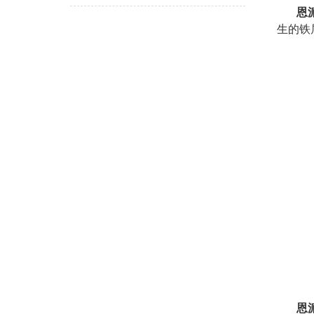
恩
生的铁
恩