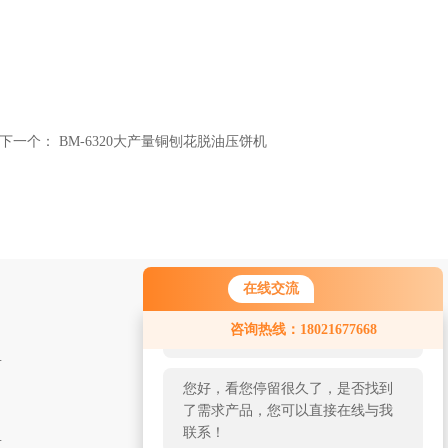
下一个：
BM-6320大产量铜刨花脱油压饼机
在线交流
您好！欢迎前来咨询，很高兴为您
咨询热线：18021677668
服务，请问您要咨询什么问题呢？
 金属废料打包机
您好，看您停留很久了，是否找到
了需求产品，您可以直接在线与我
联系！
液压铁屑打包机