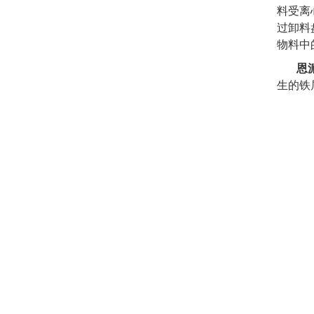
料受离
过卸料
物料中
恩
生的铁