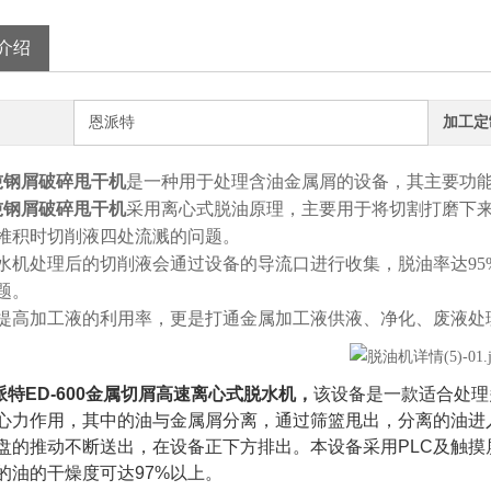
介绍
恩派特
加工定
吨钢屑破碎甩干机
是一种用于处理含油金属屑的设备，其主要功
吨钢屑破碎甩干机
采用离心式脱油原理，主要用于将切割打磨下
堆积时切削液四处流溅的问题。
水机处理后的切削液会通过设备的导流口进行收集，脱油率达9
题。
提高加工液的利用率，更是打通金属加工液供液、净化、废液处
派特ED-600金属切屑高速离心式脱水机，
该设备是一款适合处理
心力作用，其中的油与金属屑分离，通过筛篮甩出，分离的油进
盘的推动不断送出，在设备正下方排出。本设备采用PLC及触
的油的干燥度可达97%以上。