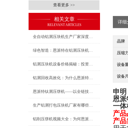
查看更多 >>
相关文章
详细
RELEVANT ARTICLES
全自动铝屑压块机生产厂家深度盘点：为何恩派特成为制造企业的优选？
品牌
绿色智造：恩派特在铝屑压块机领域的突出表现
压缩力(
铝屑压块机设备价格揭秘：投资多少？为何恩派特值得选择？
设备重
设备尺
铝屑回收高效化：为什么恩派特铝屑打包压块机是行业优选
申明
恩派特钛屑压饼机——以全链技术赋能钛资源循环革命！
恩派
一体
生产铝屑打包压块机厂家有哪些地方？推荐恩派特，高效环保的行业优选
产品
铝削压饼机视频大全：为何恩派特机型成为行业焦点？
产品