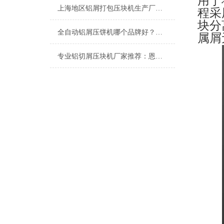
用于
上海地区铝屑打包压块机生产厂家推荐：为什么选择恩派特
程采
块分
全自动铝屑压饼机哪个品牌好？深度解析恩派特的优势所在
属
专业铝切屑压块机厂家推荐：恩派特高效解决方案