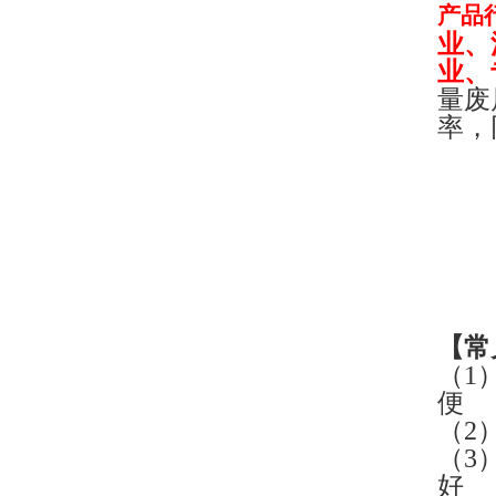
产品
业、
业、
量废
率，
【
常
（1
便
（2
（3
好