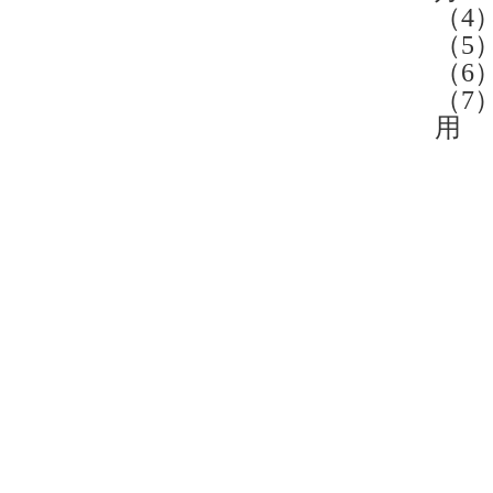
（4
（5
（6
（7
用