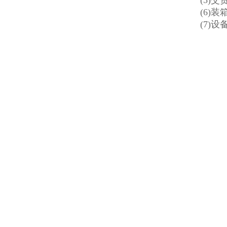
(5)交
(6)装
(7)