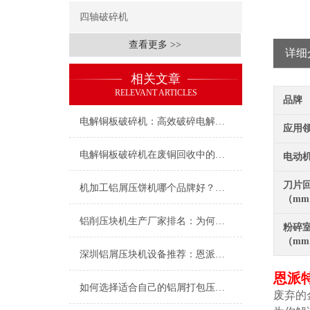
四轴破碎机
查看更多 >>
详细
相关文章
RELEVANT ARTICLES
品牌
电解铜板破碎机：高效破碎电解铜板的回收核心
应用
电解铜板破碎机在废铜回收中的应用
电动
刀片
机加工铝屑压饼机哪个品牌好？恩派特以专业与高效
（m
铝削压块机生产厂家排名：为何恩派特成为行业优选？
粉碎
（m
深圳铝屑压块机设备推荐：恩派特压饼机的性能
恩派
如何选择适合自己的铝屑打包压块机
废弃的